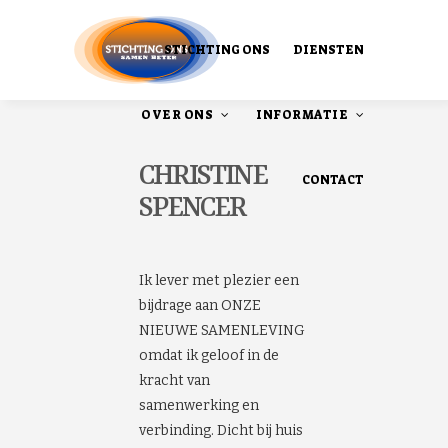
STICHTING ONS
DIENSTEN
OVER ONS
INFORMATIE
CHRISTINE
CONTACT
SPENCER
Ons Ontstaan
Onze publicaties
Ik lever met plezier een
bijdrage aan ONZE
NIEUWE SAMENLEVING
omdat ik geloof in de
kracht van
samenwerking en
verbinding. Dicht bij huis