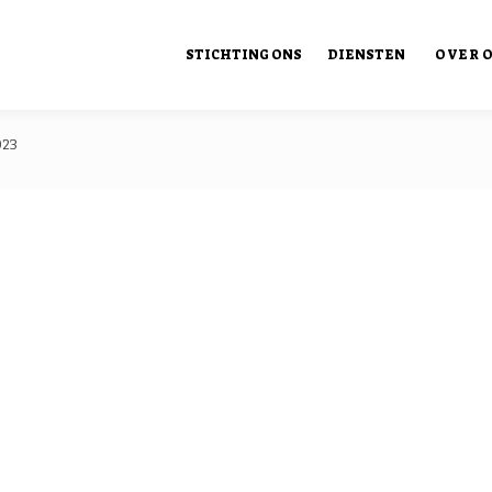
STICHTING ONS
DIENSTEN
OVER 
023
Ons Ont