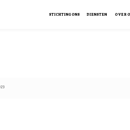
STICHTING ONS
DIENSTEN
OVER 
Ons Ont
023