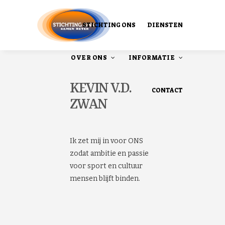
STICHTING ONS
DIENSTEN
OVER ONS
INFORMATIE
KEVIN V.D.
CONTACT
ZWAN
Ons Ontstaan
Onze publicaties
Ik zet mij in voor ONS
zodat ambitie en passie
voor sport en cultuur
mensen blijft binden.