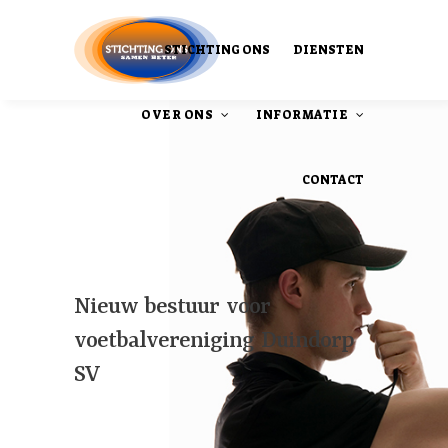
STICHTING ONS
DIENSTEN
OVER ONS
INFORMATIE
CONTACT
Ons Ontstaan
Onze publicaties
Nieuw bestuur voor
voetbalvereniging Duindorp
SV