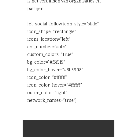
is het verbinden van organisaties en
partijen.
[et_social_follow icon_style=”slide”
icon_shape=”rectangle”
icons_location=”left”
col_number=”auto”
custom_colors=”true”
bg_color=”#f5f5f5″
bg_color_hover=”#3b5998″
icon_color=”#ffffff”
icon_color_hover=”#ffffff”
outer_color=”light”
network_names=”true”]