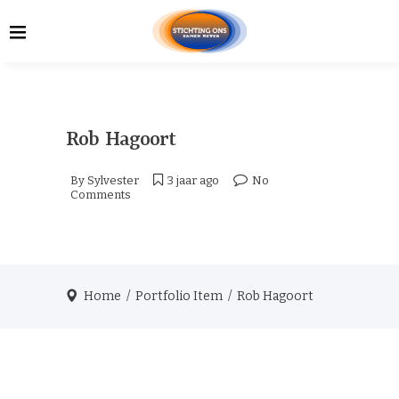
Rob Hagoort
By
Sylvester
3 jaar ago
No
Comments
Home
/
Portfolio Item
/
Rob Hagoort