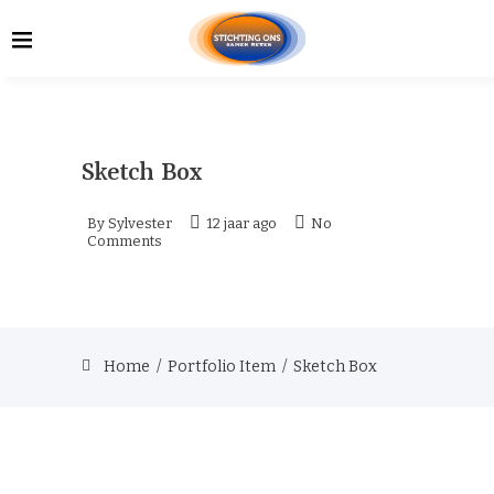
Sketch Box
By
Sylvester
12 jaar ago
No
Comments
Home
/
Portfolio Item
/
Sketch Box